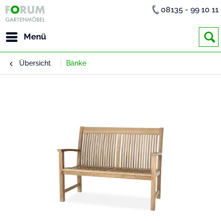
08135 - 99 10 11
Menü
Übersicht
Bänke