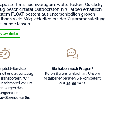
epolstert mit hochwertigem, wetterfestem Quickdry-
g beschichteter Outdoorstoff in 3 Farben erhältlich.
stem FLOAT besteht aus unterschiedlich großen
 Ihnen viele Möglichkeiten bei der Zusammenstellung
gslounge lassen.
Typenliste
mplett-Service
Sie haben noch Fragen?
hnell und zuverlässig
Rufen Sie uns einfach an. Unsere
 Transportern. Wir
Mitarbeiter beraten Sie kompetent.
unschmöbel vor Ort
081 35-99 10 11
entsorgen das
ungsmaterial.
iv-Service für Sie