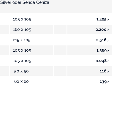
 Silver oder Senda Ceniza
105 x 105
1.425,-
160 x 105
2.200,-
215 x 105
2.516,-
105 x 105
1.389,-
105 x 105
1.048,-
50 x 50
116,-
60 x 60
139,-