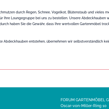
schmutzen durch Regen, Schnee, Vogelkot, Blütenstaub und vieles m
r Ihre Loungegruppe bei uns zu bestellen. Unsere Abdeckhauben we
dadurch haben Sie die Gewähr, dass Ihre wertvollen Gartenmöbel tr
fte Abdeckhauben entstehen, übernehmen wir selbstverständlich kein
FORUM GARTENMÖBEL 
Oscar-von-Miller-Ring 10