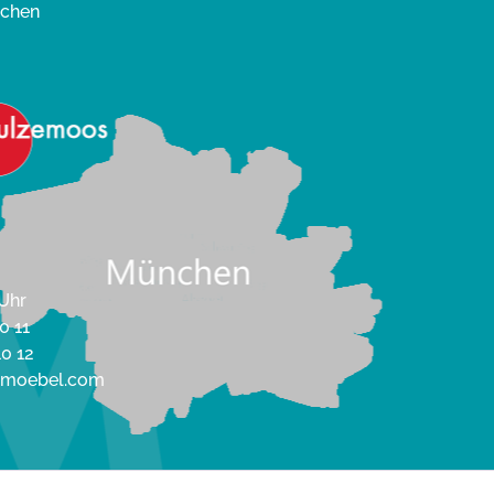
nchen
 Uhr
0 11
10 12
enmoebel.com