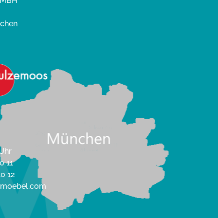
GMBH
nchen
 Uhr
0 11
10 12
enmoebel.com