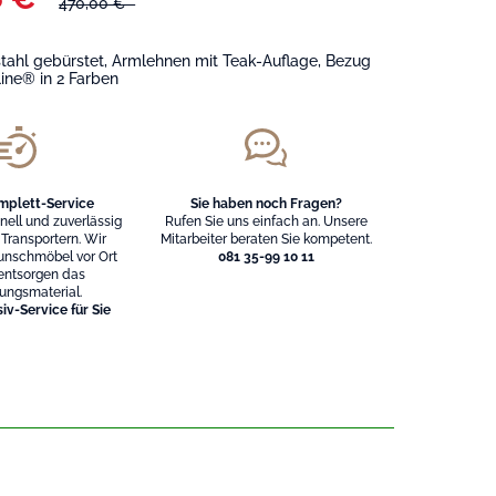
470,00 € *
stahl gebürstet, Armlehnen mit Teak-Auflage, Bezug
line® in 2 Farben
mplett-Service
Sie haben noch Fragen?
hnell und zuverlässig
Rufen Sie uns einfach an. Unsere
 Transportern. Wir
Mitarbeiter beraten Sie kompetent.
unschmöbel vor Ort
081 35-99 10 11
entsorgen das
ungsmaterial.
iv-Service für Sie