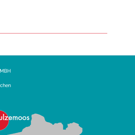
GMBH
nchen