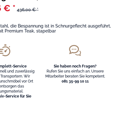
 € *
436,00 € *
stahl, die Bespannung ist in Schnurgeflecht ausgeführt,
it Premium Teak, stapelbar
mplett-Service
Sie haben noch Fragen?
hnell und zuverlässig
Rufen Sie uns einfach an. Unsere
 Transportern. Wir
Mitarbeiter beraten Sie kompetent.
unschmöbel vor Ort
081 35-99 10 11
entsorgen das
ungsmaterial.
iv-Service für Sie