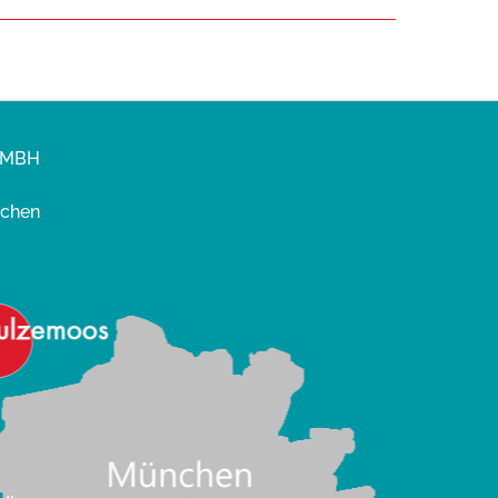
GMBH
nchen