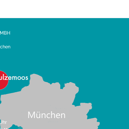
GMBH
nchen
 Uhr