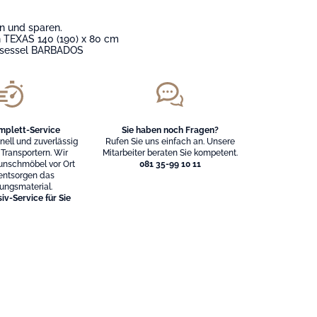
n und sparen.
 TEXAS 140 (190) x 80 cm
lsessel BARBADOS
mplett-Service
Sie haben noch Fragen?
hnell und zuverlässig
Rufen Sie uns einfach an. Unsere
 Transportern. Wir
Mitarbeiter beraten Sie kompetent.
unschmöbel vor Ort
081 35-99 10 11
entsorgen das
ungsmaterial.
iv-Service für Sie