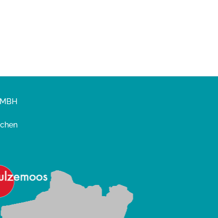
GMBH
nchen