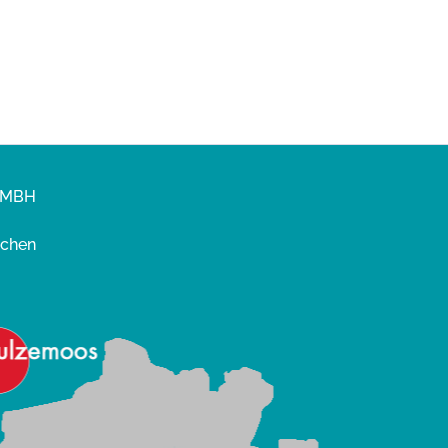
ürstet. Dazu passt perfekt der Tisch...
GMBH
nchen