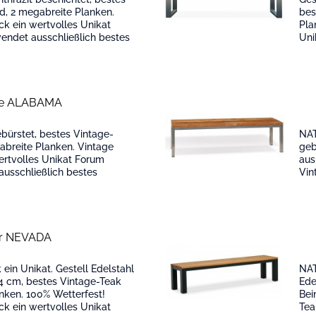
d, 2 megabreite Planken.
bes
ck ein wertvolles Unikat
Pla
ndet ausschließlich bestes
Uni
fiziert...
bes
ke ALABAMA
bürstet, bestes Vintage-
NAT
abreite Planken. Vintage
geb
ertvolles Unikat Forum
aus
usschließlich bestes
Vin
ifiziert aus...
For
r NEVADA
in Unikat. Gestell Edelstahl
NAT
 4 cm, bestes Vintage-Teak
Ede
anken. 100% Wetterfest!
Bei
ck ein wertvolles Unikat
Tea