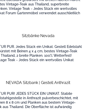
tes Vintage-Teak aus Thailand, superbreite
nken. Vintage Teak - Jedes Stück ein wertvolles
kat Forum Gartenmöbel verwendet ausschließlich
tes Teakholz aus Thailand,...
Sitzbänke Nevada
UR PUR. Jedes Stück ein Unikat. Gestell Edelstahl
ürstet mit Beinen 4 x 4 cm, bestes Vintage-Teak
 Thailand, 2 breite Planken. 100% Wetterfest!
tage Teak - Jedes Stück ein wertvolles Unikat
um Gartenmöbel verwendet...
NEVADA Sitzbank | Gestell Anthrazit
UR PUR! JEDES STÜCK EIN UNIKAT. Stabile
lstahlgestelle in Anthrazit pulverbeschichtet, mit
nen 8 x 8 cm und Planken aus bestem Vintage-
k aus Thailand. Die Oberfläche ist aufwändig